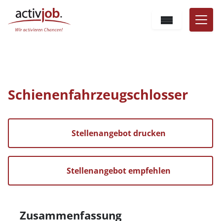
Hauptnavigation
Zum Inhalt
Sprache
Sie befinden sich hier:
Bewerber
Jobs
Schienenfahrzeugschlosser
Schienenfahrzeugschlosser
Stellenangebot drucken
Stellenangebot empfehlen
Zusammenfassung