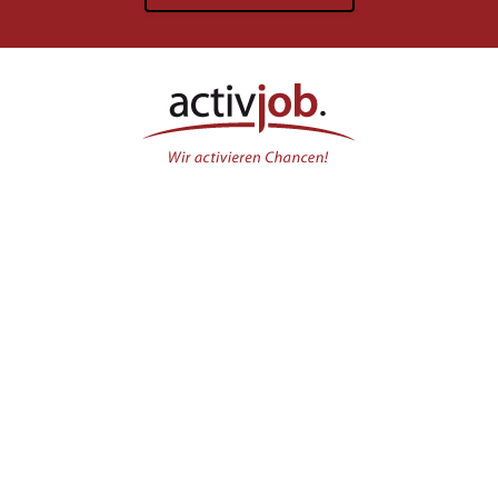
activjob GmbH
Reichenbachstraße 55
01069 Dresden
Tel.
+49 351 211796-0
mail(xmsAt)activ-job(xmsDot)com
Bewerber
Arbeitnehmerüberlassung