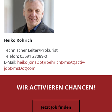
Heiko Röhrich
Technischer Leiter/Prokurist
Telefon: 03591 27089-0
E-Mail:
heiko(xmsDot)roehrich(xmsAt)activ-
job(xmsDot)com
WIR ACTIVIEREN CHANCEN!
Jetzt Job finden